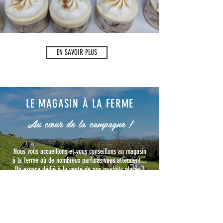
IMG_20230321_150053.jpg
EN SAVOIR PLUS
LE MAGASIN À LA FERME
Au cœur de la campagne !
Nous vous accueillons et vous conseillons au magasin
à la ferme où de nombreux parfums vous attendent...
Un espace dédié à la vente de nos produits glacés !
VENIR NOUS VOIR