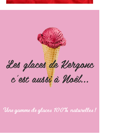
Les glaces de Kergonc
c'est aussi à Noël...
Une gamme de glaces 100% naturelles !