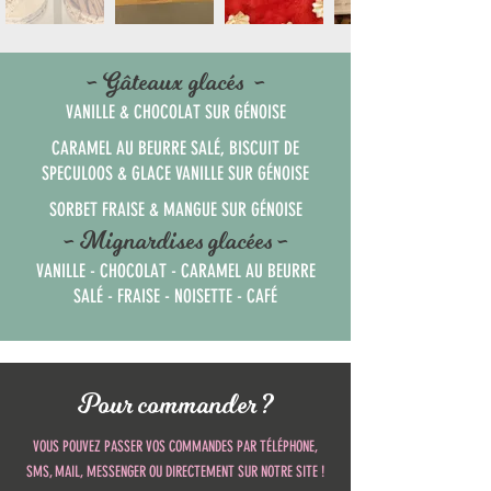
- Gâteaux glacés -
VANILLE & CHOCOLAT SUR GÉNOISE
CARAMEL AU BEURRE SALÉ, BISCUIT DE
SPECULOOS & GLACE VANILLE SUR GÉNOISE
SORBET FRAISE & MANGUE SUR GÉNOISE
- Mignardises glacées -
VANILLE - CHOCOLAT - CARAMEL AU BEURRE
SALÉ - FRAISE - NOISETTE - CAFÉ
Pour commander ?
VOUS POUVEZ PASSER VOS COMMANDES PAR TÉLÉPHONE,
SMS, MAIL, MESSENGER OU DIRECTEMENT SUR NOTRE SITE !