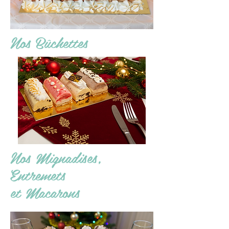
Nos Bûchettes
Nos Mignadises,
Entremets
et Macarons